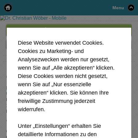
Menu
0664 533 75 05
Diese Website verwendet Cookies.
Cookies zu Marketing- und
Analysezwecken werden nur gesetzt,
wenn Sie auf „Alle akzeptieren“ klicken.
Achtung die Hotline mit der Nummer
0800 / 240 431 328 ist nicht
Diese Cookies werden nicht gesetzt,
mehr gültig!
wenn Sie auf „Nur essenzielle
KONTAKT
akzeptieren“ klicken. Sie können Ihre
Univ. Prof. Dr. Wöber Christian
Barawitzkagasse 27 Stiege 2
freiwillige Zustimmung jederzeit
1190
Wien
widerrufen.
Mobiltelefon
+43 664 5337505
christian.woeber@neuro-logie.at
Unter „Einstellungen“ erhalten Sie
Öffnungszeiten
detaillierte Informationen zu den
Ordination nach Vereinbarung.