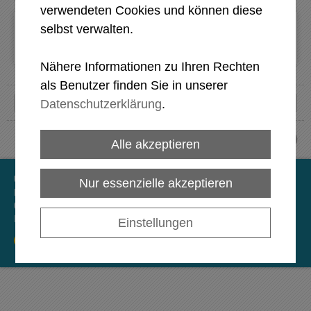
verwendeten Cookies und können diese
Dieser Inhalt kann aufgrund Ihrer Cookie-Einstellungen nicht
selbst verwalten.
angezeigt werden.
Klicken Sie hier um die Einstellungen anzupassen
und die Cookies zu akzeptieren.
Nähere Informationen zu Ihren Rechten
als Benutzer finden Sie in unserer
Datenschutzerklärung
.
top
Alle akzeptieren
Univ. Prof. Dr. Wöber Christian
Nur essenzielle akzeptieren
Barawitzkagasse 27 Stiege 2
|
1190
Wien
0664 533 75 05
Impressum
Datenschutz
Cookies
Zur Webversion
Einstellungen
powered by HEROLD